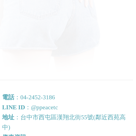
電話
：
04-2452-3186
LINE ID
：
@ppeacetc
地址
：台中市西屯區漢翔北街55號(鄰近西苑高
中)