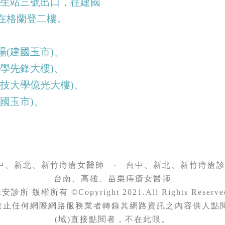
新生站三號出口，往建國
在格蘭登二樓。
(建國玉市)、
學先鋒大樓)、
技大學億光大樓)、
國玉市)、
中、新北、新竹痔瘡女醫師
·
台中、新北、新竹痔瘡
台南、高雄、苗栗痔瘡女醫師
安診所 版權所有 ©Copyright 2021.All Rights Reserve
：禁止任何網際網路服務業者轉錄其網路資訊之內容供人點
(域)直接點閱者，不在此限。