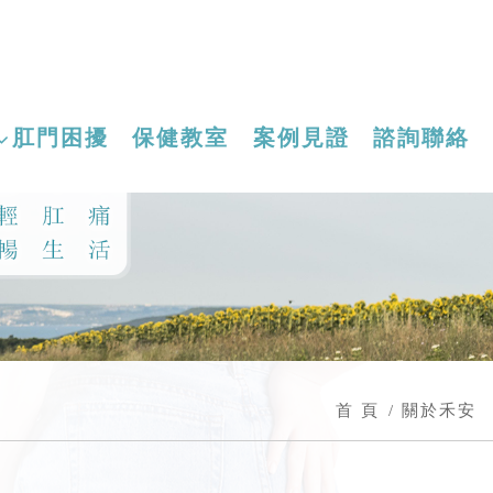
肛門困擾
保健教室
案例見證
諮詢聯絡
首 頁
關於禾安