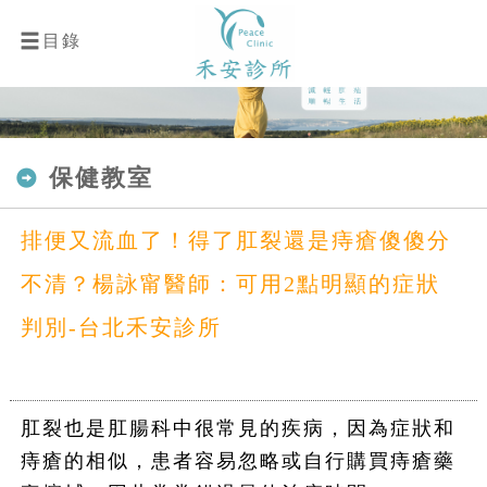
目錄
保健教室
排便又流血了！得了肛裂還是痔瘡傻傻分
不清？楊詠甯醫師：可用2點明顯的症狀
判別-台北禾安診所
肛裂也是肛腸科中很常見的疾病，因為症狀和
痔瘡的相似，患者容易忽略或自行購買痔瘡藥