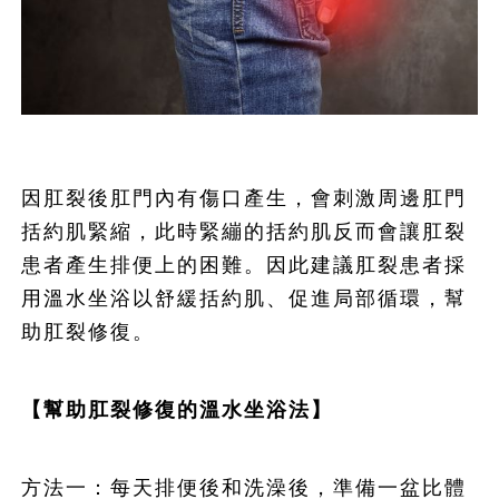
因肛裂後肛門內有傷口產生，會刺激周邊肛門
括約肌緊縮，此時緊繃的括約肌反而會讓肛裂
患者產生排便上的困難。因此建議肛裂患者採
用溫水坐浴以舒緩括約肌、促進局部循環，幫
助肛裂修復。
【幫助肛裂修復的溫水坐浴法】
方法一：每天排便後和洗澡後，準備一盆比體