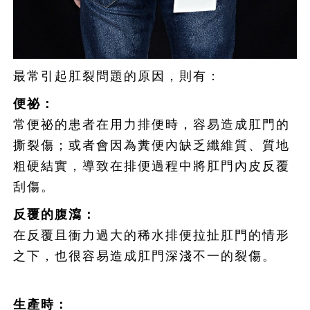
最常引起肛裂問題的原因，則有：
便祕：
常便祕的患者在用力排便時，容易造成肛門的
撕裂傷；或者會因為糞便內缺乏纖維質、質地
粗硬結實，導致在排便過程中將肛門內皮反覆
刮傷。
反覆的腹瀉：
在反覆且衝力過大的稀水排便拉扯肛門的情形
之下，也很容易造成肛門深淺不一的裂傷。
生產時：