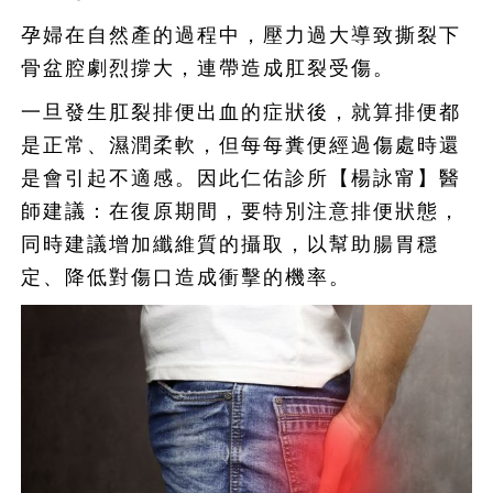
孕婦在自然產的過程中，壓力過大導致撕裂下
骨盆腔劇烈撐大，連帶造成肛裂受傷。
一旦發生肛裂排便出血的症狀後，就算排便都
是正常、濕潤柔軟，但每每糞便經過傷處時還
是會引起不適感。因此仁佑診所【楊詠甯】醫
師建議：在復原期間，要特別注意排便狀態，
同時建議增加纖維質的攝取，以幫助腸胃穩
定、降低對傷口造成衝擊的機率。