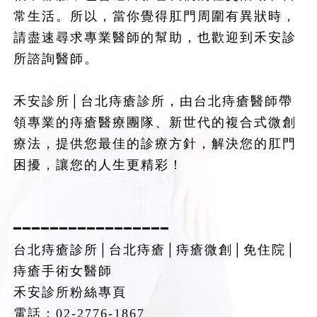
常生活。所以，當你覺得肛門周圍有異狀時，
請盡速尋求專業醫師的幫助，也歡迎到禾安診
所諮詢醫師。
禾安診所│台北痔瘡診所，由台北痔瘡醫師帶
領專業的痔瘡醫療團隊、新世代的複合式微創
療法，提供您最佳的診療方針，解決您的肛門
困擾，讓您的人生更精彩！
━━━━━━━━━━━━━━━━━
台北痔瘡診所│台北痔瘡│痔瘡微創│免住院│
痔瘡手術女醫師
禾安診所粉絲專頁
電話：02-2776-1867