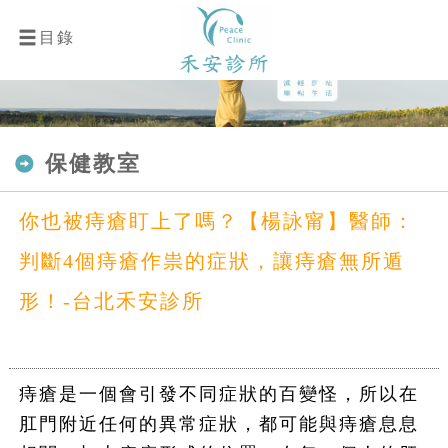
目錄
保健教室
你也被痔瘡盯上了嗎？【楊詠甯】醫師：
判斷4個痔瘡作祟的症狀，讓痔瘡無所遁
形！-台北禾安診所
痔瘡是一個會引發不同症狀的百變怪，所以在
肛門附近任何的異常症狀，都可能與痔瘡息息